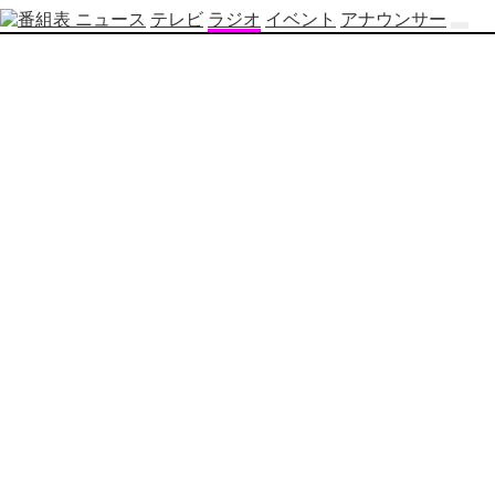
ニュース
テレビ
ラジオ
イベント
アナウンサー
テ
レ
ビ
番
組
表
OBS
制
作
番
組