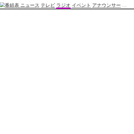
ニュース
テレビ
ラジオ
イベント
アナウンサー
テ
レ
ビ
番
組
表
OBS
制
作
番
組