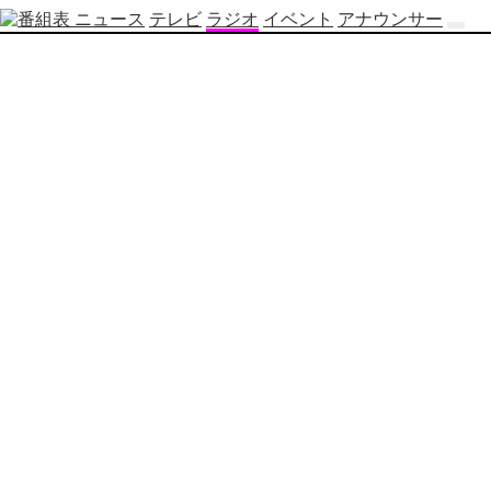
ニュース
テレビ
ラジオ
イベント
アナウンサー
テ
レ
ビ
番
組
表
OBS
制
作
番
組