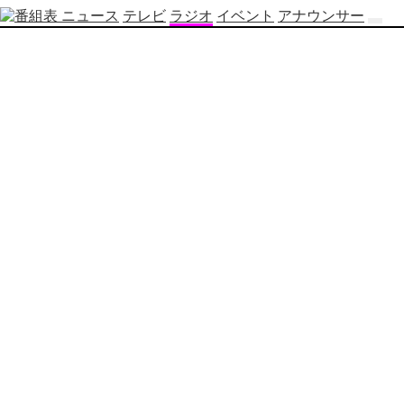
ニュース
テレビ
ラジオ
イベント
アナウンサー
テ
レ
ビ
番
組
表
OBS
制
作
番
組