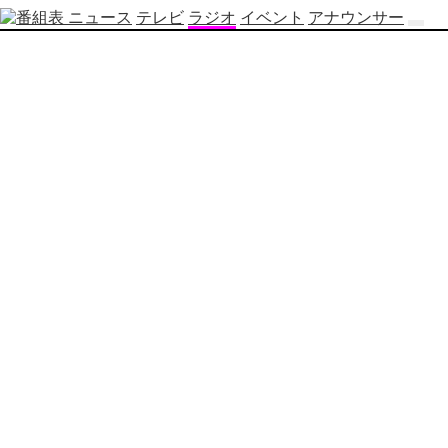
ニュース
テレビ
ラジオ
イベント
アナウンサー
テ
レ
ビ
番
組
表
OBS
制
作
番
組