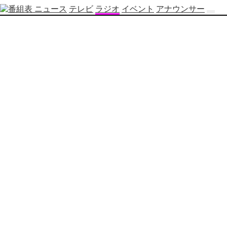
ニュース
テレビ
ラジオ
イベント
アナウンサー
テ
レ
ビ
番
組
表
OBS
制
作
番
組