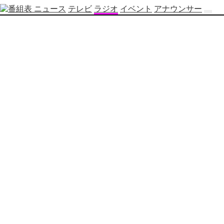
ニュース
テレビ
ラジオ
イベント
アナウンサー
テ
レ
ビ
番
組
表
OBS
制
作
番
組