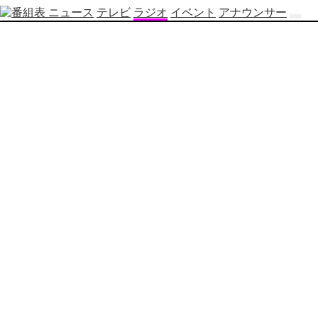
ニュース
テレビ
ラジオ
イベント
アナウンサー
テ
レ
ビ
番
組
表
OBS
制
作
番
組