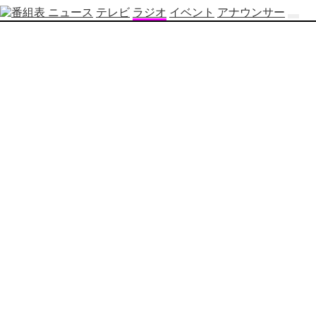
ニュース
テレビ
ラジオ
イベント
アナウンサー
テ
レ
ビ
番
組
表
OBS
制
作
番
組