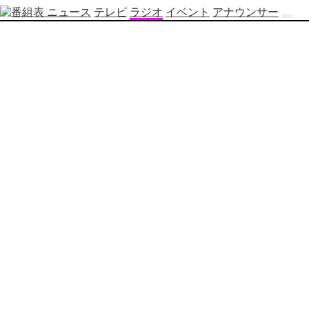
ニュース
テレビ
ラジオ
イベント
アナウンサー
テ
レ
ビ
番
組
表
OBS
制
作
番
組