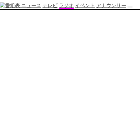
ニュース
テレビ
ラジオ
イベント
アナウンサー
テ
レ
ビ
番
組
表
OBS
制
作
番
組