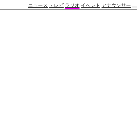
ニュース
テレビ
ラジオ
イベント
アナウンサー
テ
レ
ビ
番
組
表
OBS
制
作
番
組