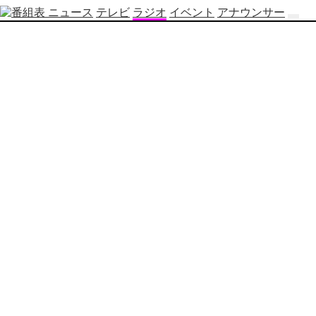
ニュース
テレビ
ラジオ
イベント
アナウンサー
テ
レ
ビ
番
組
表
OBS
制
作
番
組