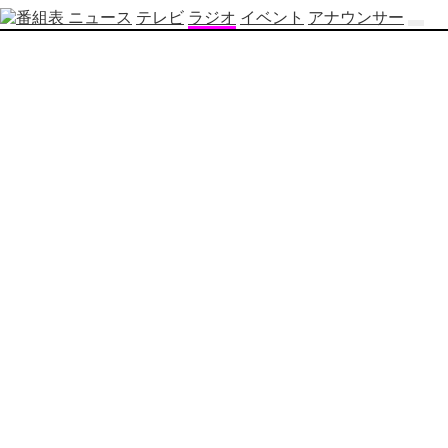
ニュース
テレビ
ラジオ
イベント
アナウンサー
テ
レ
ビ
番
組
表
OBS
制
作
番
組