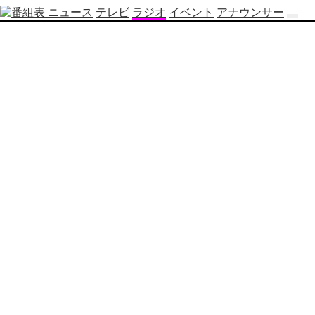
ニュース
テレビ
ラジオ
イベント
アナウンサー
テ
レ
ビ
番
組
表
OBS
制
作
番
組