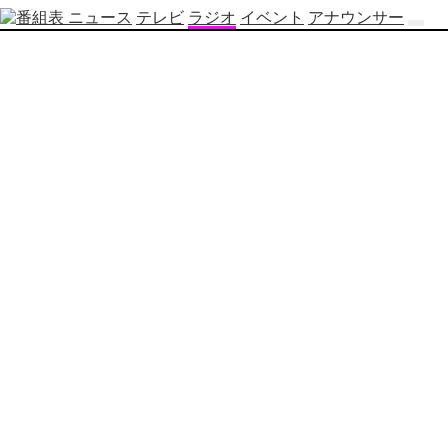
ニュース
テレビ
ラジオ
イベント
アナウンサー
テ
レ
ビ
番
組
表
OBS
制
作
番
組