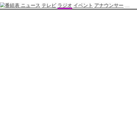
ニュース
テレビ
ラジオ
イベント
アナウンサー
テ
レ
ビ
番
組
表
OBS
制
作
番
組