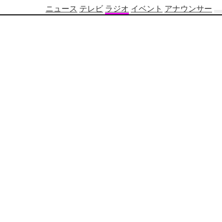
ニュース
テレビ
ラジオ
イベント
アナウンサー
テ
レ
ビ
番
組
表
OBS
制
作
番
組