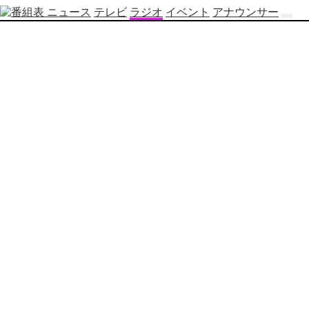
ニュース
テレビ
ラジオ
イベント
アナウンサー
テ
レ
ビ
番
組
表
OBS
制
作
番
組