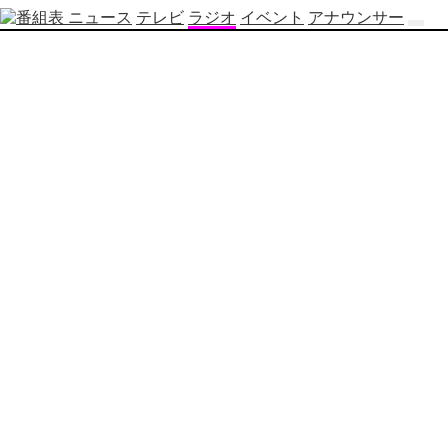
ニュース
テレビ
ラジオ
イベント
アナウンサー
テ
レ
ビ
番
組
表
OBS
制
作
番
組