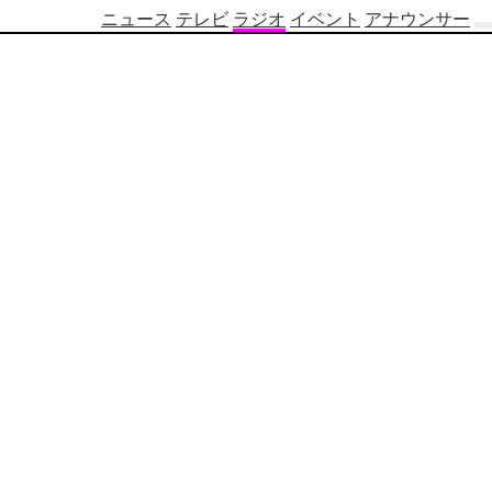
ニュース
テレビ
ラジオ
イベント
アナウンサー
テ
レ
ビ
番
組
表
OBS
制
作
番
組