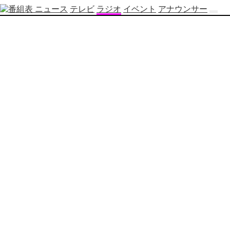
ニュース
テレビ
ラジオ
イベント
アナウンサー
テ
レ
ビ
番
組
表
OBS
制
作
番
組