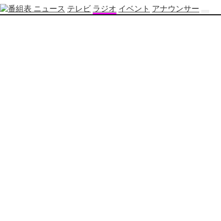
ニュース
テレビ
ラジオ
イベント
アナウンサー
テ
レ
ビ
番
組
表
OBS
制
作
番
組