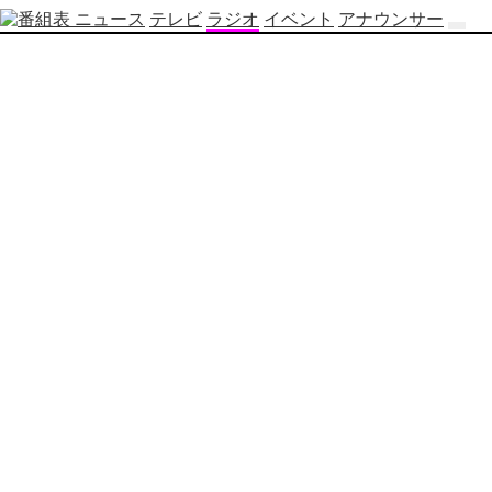
ニュース
テレビ
ラジオ
イベント
アナウンサー
テ
レ
ビ
番
組
表
OBS
制
作
番
組