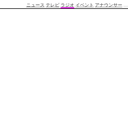
ニュース
テレビ
ラジオ
イベント
アナウンサー
テ
レ
ビ
番
組
表
OBS
制
作
番
組