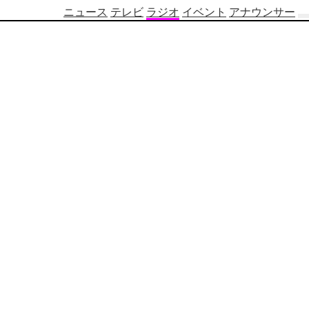
ニュース
テレビ
ラジオ
イベント
アナウンサー
テ
レ
ビ
番
組
表
OBS
制
作
番
組