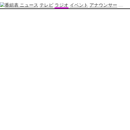
ニュース
テレビ
ラジオ
イベント
アナウンサー
テ
レ
ビ
番
組
表
OBS
制
作
番
組