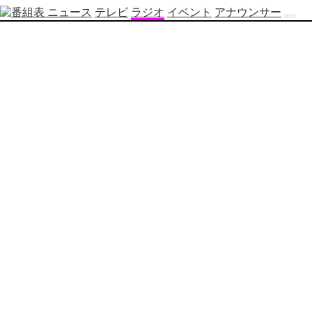
ニュース
テレビ
ラジオ
イベント
アナウンサー
テ
レ
ビ
番
組
表
OBS
制
作
番
組