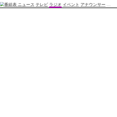
ニュース
テレビ
ラジオ
イベント
アナウンサー
テ
レ
ビ
番
組
表
OBS
制
作
番
組