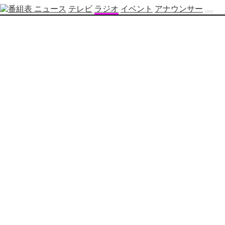
ニュース
テレビ
ラジオ
イベント
アナウンサー
テ
レ
ビ
番
組
表
OBS
制
作
番
組