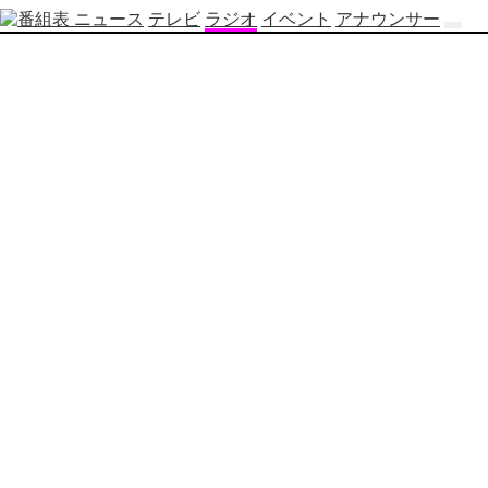
ニュース
テレビ
ラジオ
イベント
アナウンサー
テ
レ
ビ
番
組
表
OBS
制
作
番
組