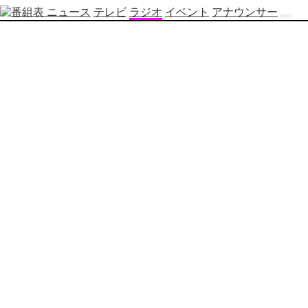
ニュース
テレビ
ラジオ
イベント
アナウンサー
テ
レ
ビ
番
組
表
OBS
制
作
番
組