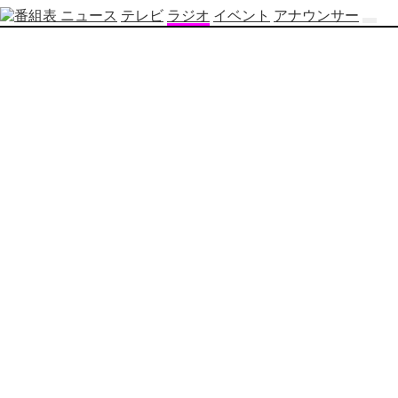
ニュース
テレビ
ラジオ
イベント
アナウンサー
テ
レ
ビ
番
組
表
OBS
制
作
番
組