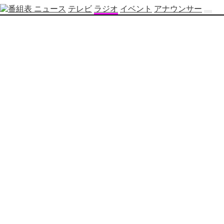
ニュース
テレビ
ラジオ
イベント
アナウンサー
テ
レ
ビ
番
組
表
OBS
制
作
番
組