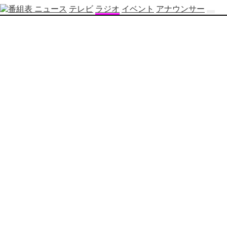
ニュース
テレビ
ラジオ
イベント
アナウンサー
テ
レ
ビ
番
組
表
OBS
制
作
番
組