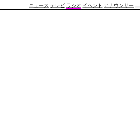
ニュース
テレビ
ラジオ
イベント
アナウンサー
テ
レ
ビ
番
組
表
OBS
制
作
番
組