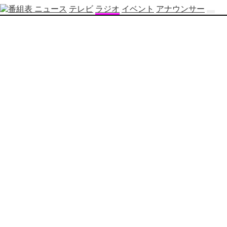
ニュース
テレビ
ラジオ
イベント
アナウンサー
テ
レ
ビ
番
組
表
OBS
制
作
番
組