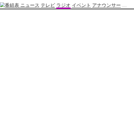
ニュース
テレビ
ラジオ
イベント
アナウンサー
テ
レ
ビ
番
組
表
OBS
制
作
番
組