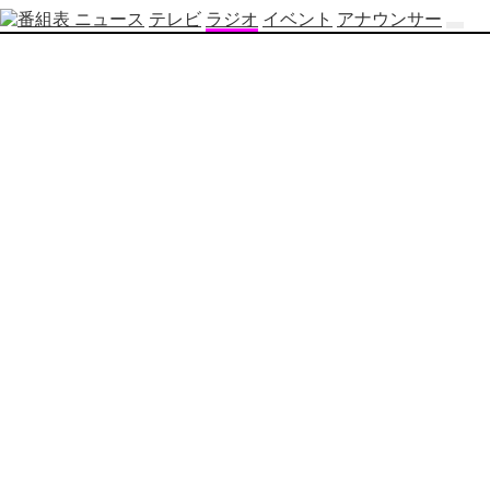
ニュース
テレビ
ラジオ
イベント
アナウンサー
テ
レ
ビ
番
組
表
OBS
制
作
番
組