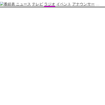
ニュース
テレビ
ラジオ
イベント
アナウンサー
テ
レ
ビ
番
組
表
OBS
制
作
番
組