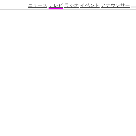
ニュース
テレビ
ラジオ
イベント
アナウンサー
テ
レ
ビ
番
組
表
OBS
制
作
番
組