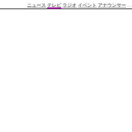
ニュース
テレビ
ラジオ
イベント
アナウンサー
テ
レ
ビ
番
組
表
OBS
制
作
番
組