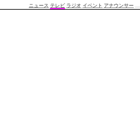
ニュース
テレビ
ラジオ
イベント
アナウンサー
テ
レ
ビ
番
組
表
OBS
制
作
番
組