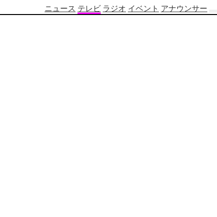
ニュース
テレビ
ラジオ
イベント
アナウンサー
テ
レ
ビ
番
組
表
OBS
制
作
番
組