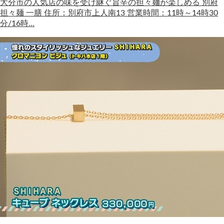
大分市の人気店の味を受け継ぐ旨辛の担々麺が楽しめる 別府
担々麺 一膳 住所：別府市上人南13 営業時間：11時～14時30
分/16時…