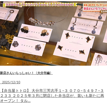
新店さんいらっしゃい！〈大分市編〉
2025/12/10
【弁当屋トトロ】 大分市三芳志手１−３ ０７０−５４９７−３
２３３ ２０２５年３月に閉店した弁当店が、装いも新たに再
オープン！ タル…