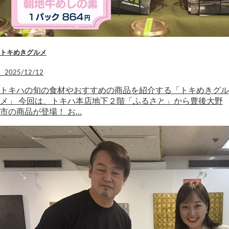
トキめきグルメ
2025/12/12
トキハの旬の食材やおすすめの商品を紹介する「トキめきグル
メ」 今回は、トキハ本店地下２階「ふるさと」から豊後大野
市の商品が登場！ お…