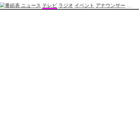
ニュース
テレビ
ラジオ
イベント
アナウンサー
テ
レ
ビ
番
組
表
OBS
制
作
番
組