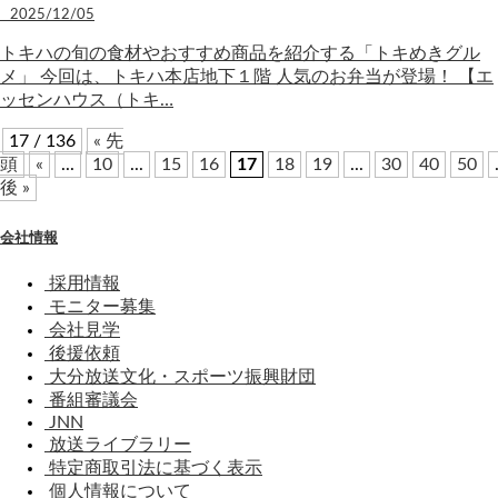
2025/12/05
トキハの旬の食材やおすすめ商品を紹介する「トキめきグル
メ」 今回は、トキハ本店地下１階 人気のお弁当が登場！ 【エ
ッセンハウス（トキ…
17 / 136
« 先
頭
«
...
10
...
15
16
17
18
19
...
30
40
50
後 »
会社情報
採用情報
モニター募集
会社見学
後援依頼
大分放送文化・スポーツ振興財団
番組審議会
JNN
放送ライブラリー
特定商取引法に基づく表示
個人情報について