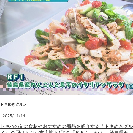
トキめきグルメ
2025/11/14
トキハの旬の食材やおすすめの商品を紹介する「トキめきグル
メ」 今回はトキハ本店地下1階の「ＲＦ１」から！ 徳島県産