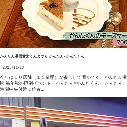
かんたん港園甘太くんまつり かんたん×かんたくん
2025/11/19
今年は１０店舗（１１業態）が参加して開かれる、かんたん港
園 毎年秋の恒例イベント「かんたん×かんたくん」 かんたん
港園中央付近に位置…