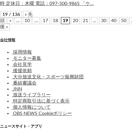
時 定休日：木曜 電話：097-500-9865 「ケ…
19 / 136
« 先
頭
«
...
10
...
17
18
19
20
21
...
30
40
50
後 »
会社情報
採用情報
モニター募集
会社見学
後援依頼
大分放送文化・スポーツ振興財団
番組審議会
JNN
放送ライブラリー
特定商取引法に基づく表示
個人情報について
OBS NEWS Cookieポリシー
ニュースサイト・アプリ