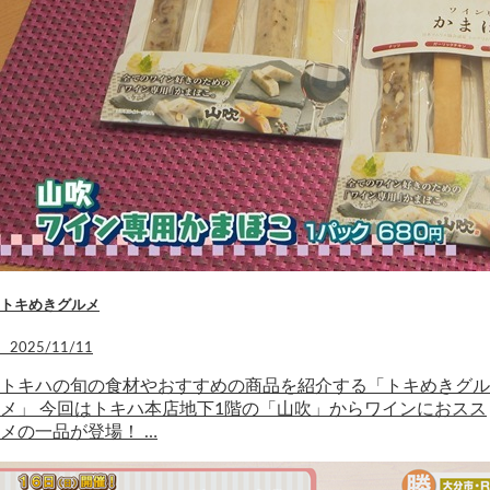
トキめきグルメ
2025/11/11
トキハの旬の食材やおすすめの商品を紹介する「トキめきグル
メ」 今回はトキハ本店地下1階の「山吹」からワインにおスス
メの一品が登場！ …