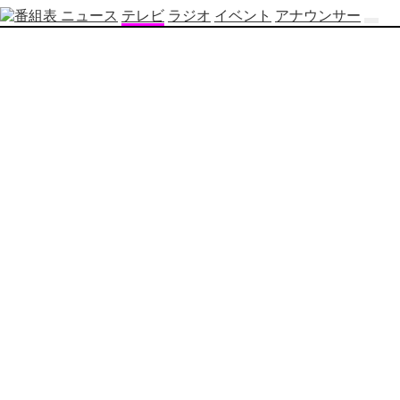
ニュース
テレビ
ラジオ
イベント
アナウンサー
テ
レ
ビ
番
組
表
OBS
制
作
番
組