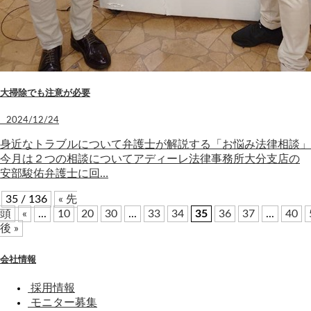
大掃除でも注意が必要
2024/12/24
身近なトラブルについて弁護士が解説する「お悩み法律相談」
今月は２つの相談についてアディーレ法律事務所大分支店の
安部駿佑弁護士に回…
35 / 136
« 先
頭
«
...
10
20
30
...
33
34
35
36
37
...
40
後 »
会社情報
採用情報
モニター募集