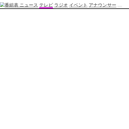
ニュース
テレビ
ラジオ
イベント
アナウンサー
テ
レ
ビ
番
組
表
OBS
制
作
番
組