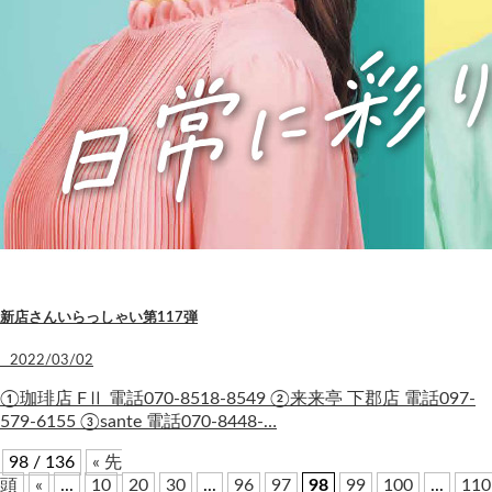
新店さんいらっしゃい第117弾
2022/03/02
①珈琲店 FⅡ 電話070-8518-8549 ②来来亭 下郡店 電話097-
579-6155 ③sante 電話070-8448-…
98 / 136
« 先
頭
«
...
10
20
30
...
96
97
98
99
100
...
110