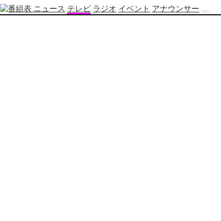
ニュース
テレビ
ラジオ
イベント
アナウンサー
テ
レ
ビ
番
組
表
OBS
制
作
番
組