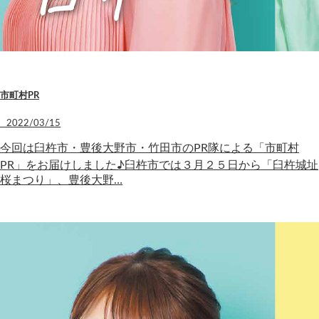
市町村PR
2022/03/15
今回は臼杵市・豊後大野市・竹田市のPR隊による「市町村
PR」をお届けしました♪臼杵市では３月２５日から「臼杵城址
桜まつり」、豊後大野…