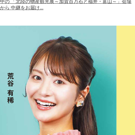
中の 「北陸の物産観光展～加賀百万石と福井・富山～」会場
から 中継をお届け…