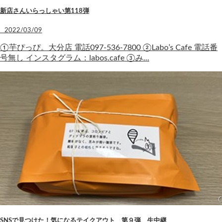
新店さんいらっしゃい第118弾
2022/03/09
①芋ぴっぴ。大分店 電話097-536-7800 ②Labo’s Cafe 電話番
号無し インスタグラム：labos.cafe ③み…
SNSで見つけた！気になるテイクアウト 第９弾 生中継