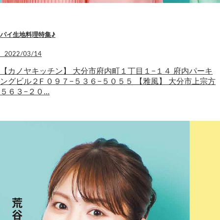
パイ生地料理特集♪
2022/03/14
【カノヤキッチン】 大分市府内町１丁目１−１４ 府内パーキ
ングビル２F ０９７−５３６−５０５５ 【雅風】 大分市上宗方
５６３−２０…