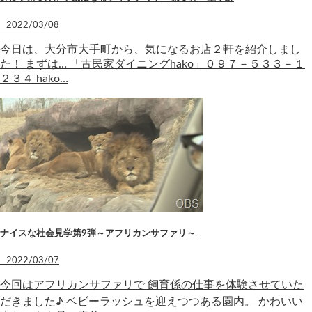
2022/03/08
今日は、大分市大手町から、気になるお店２軒を紹介しまし
た！ まずは… 「古民家ダイニングhako」０９７－５３３－１
２３４ hako…
ナイスな社会見学第9弾～アフリカンサファリ～
2022/03/07
今回はアフリカンサファリで 飼育係の仕事を体験させていた
だきました♪ ベビーラッシュを迎えつつある園内。 かわいい