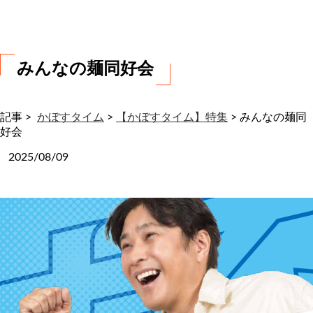
わ
せ
みんなの麺同好会
記事 >
かぼすタイム
>
【かぼすタイム】特集
>
みんなの麺同
好会
2025/08/09