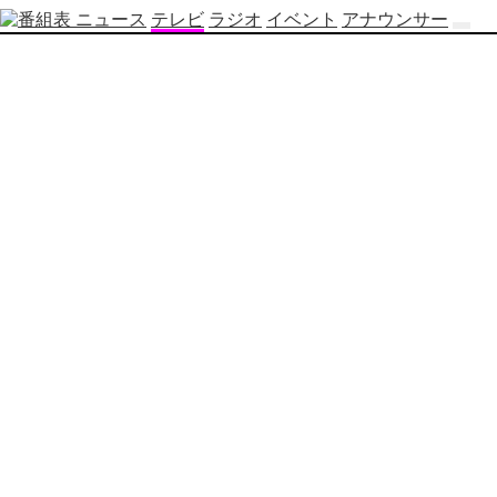
ニュース
テレビ
ラジオ
イベント
アナウンサー
テ
レ
ビ
番
組
表
OBS
制
作
番
組