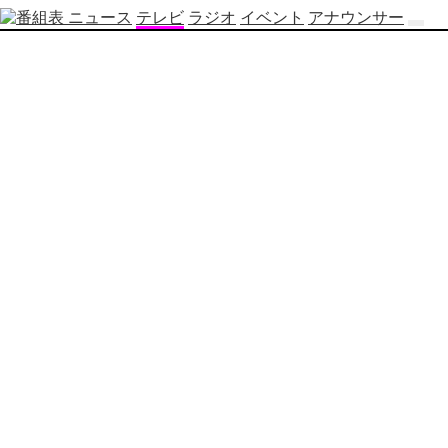
ニュース
テレビ
ラジオ
イベント
アナウンサー
テ
レ
ビ
番
組
表
OBS
制
作
番
組